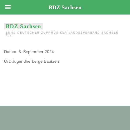
BDZ Sachsen
Zum
BDZ Sachsen
Inhalt
BUND DEUTSCHER ZUPFMUSIKER LANDESVERBAND SACHSEN
springen
E.V.
2. Probenphase LJZO
Datum:
6. September 2024
06.-08.09.2024
Ort:
Jugendherberge Bautzen