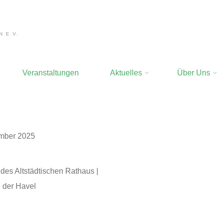
 E.V.
Veranstaltungen
Aktuelles
Über Uns
JZO im Konze
mber 2025
des Altstädtischen Rathaus |
 der Havel