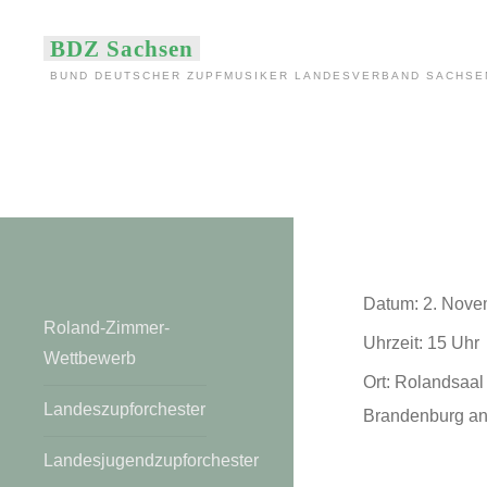
Zum
BDZ Sachsen
Inhalt
BUND DEUTSCHER ZUPFMUSIKER LANDESVERBAND SACHSEN
springen
L
Datum:
2. Nove
Roland-Zimmer-
Uhrzeit:
15 Uhr
Wettbewerb
Ort:
Rolandsaal 
Landeszupforchester
Brandenburg an
Landesjugendzupforchester